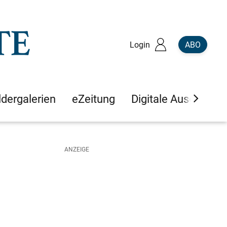
Login
ABO
ldergalerien
eZeitung
Digitale Ausgaben