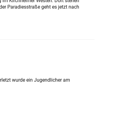
ung im Kirchheimer Westen. Dort stehen
der Paradiesstraße geht es jetzt nach
rletzt wurde ein Jugendlicher am