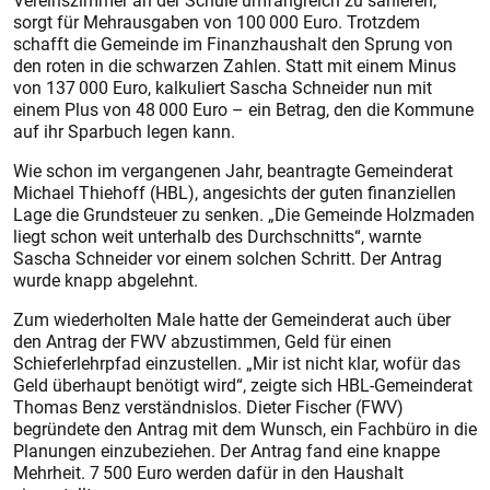
Vereinszimmer an der Schule umfangreich zu sanieren,
sorgt für Mehrausgaben von 100 000 Euro. Trotzdem
schafft die Gemeinde im Finanzhaushalt den Sprung von
den roten in die schwarzen Zahlen. Statt mit einem Minus
von 137 000 Euro, kalkuliert Sascha Schneider nun mit
einem Plus von 48 000 Euro – ein Betrag, den die Kommune
auf ihr Sparbuch legen kann.
Wie schon im vergangenen Jahr, beantragte Gemeinderat
Michael Thiehoff (HBL), angesichts der guten finanziellen
Lage die Grundsteuer zu senken. „Die Gemeinde Holzmaden
liegt schon weit unterhalb des Durchschnitts“, warnte
Sascha Schneider vor einem solchen Schritt. Der Antrag
wurde knapp abgelehnt.
Zum wiederholten Male hatte der Gemeinderat auch über
den Antrag der FWV abzustimmen, Geld für einen
Schieferlehrpfad einzustellen. „Mir ist nicht klar, wofür das
Geld überhaupt benötigt wird“, zeigte sich HBL-Gemeinderat
Thomas Benz verständnislos. Dieter Fischer (FWV)
begründete den Antrag mit dem Wunsch, ein Fachbüro in die
Planungen einzubeziehen. Der Antrag fand eine knappe
Mehrheit. 7 500 Euro werden dafür in den Haushalt