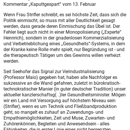
Kommentar „Kaputtgespart“ vom 13. Februar
Wenn Frau Strifler schreibt, es sei höchste Zeit, dass sich die
Politik einmischt, so muss mit aller Deutlichkeit gesagt
werden, dass gerade deren Einmischung das Übel ist. Der
Fehler liegt auch nicht in einer Monopolisierung („Experte“
Hennrich), sondern in der gnadenlosen Kommerzialisierung
und Verbetrieblichung eines „Gesundheits“-Systems, in dem
der Kranke keine Rolle mehr spielt, nur Begründung ist - und
die therapeutisch Tätigen um des Gewinns willen verheizt
werden.
Seit Seehofer das Signal zur Verindustrialisierung
(Professor Maio) gegeben hat, haben alle Nachfolger es
sukzessive an die Wand gefahren, zuletzt in bürokratisch-
technokratischer Manier (in guter deutscher Tradition) unser
aktueller kanzlerschaftsg(. .)ler Gesundheitsminister. Mögen
wir ein Land mit Versorgung auf höchstem Niveau sein
(Strifler), wenn es um Technik und Fließbandproduktion
geht, so mangelt es zuhauf an Zuwendungs- und
Empathiemöglichkeiten, Zeit und Muse, Zuwarten- und
Zuhörenkönnen, Begleiten und Anwesendsein - alles
Fähigkeiten, die in erster Linie eines nicht begrenzten