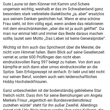
Gute Laune ist dem Könner mit Kamm und Schere
ungemein wichtig, weshalb er das im Schwabenland ganz
besonders stark verbreitete ­dialektische „ja, aber“ ersatzlos
aus seinem Denken gestrichen hat. Wenn er eine schöne
Frau sieht, ist ihm völlig egal, wenn andere das relativieren
mit dem einschränkenden „aber die ist ja auch geliftet“. Da
man nur einmal lebt und immer das Beste daraus machen
sollte, lautet sein Motto „Das Leben ist keine Generalprobe“.
Wichtig ist ihm auch das Sprichwort über die Meister, die
nicht vom Himmel fallen. Beim Blick auf seine Gesellenzeit
verriet er, unter 600 Prüflingen den nicht eben
eindrucksvollen Rang 597 belegt zu haben. Von dort aus
kämpfte er sich dann aber umso eindrucksvoller an die
Spitze. Sein Erfolgsrezept ist einfach. Er liebt und lebt nicht
nur seinen Beruf, sondern auch sein leidenschaftliches
Hobby Hochsteckfrisuren.
Ganz unbescheiden ist der bodenständig gebliebene Star
freilich nicht. Dass ihm für seine Bemühungen um Angela
Merkels Frisur „eigentlich ein Bundesverdienstkreuz
zustehen würde“ steht für ihn außer Zweifel. Allerdings