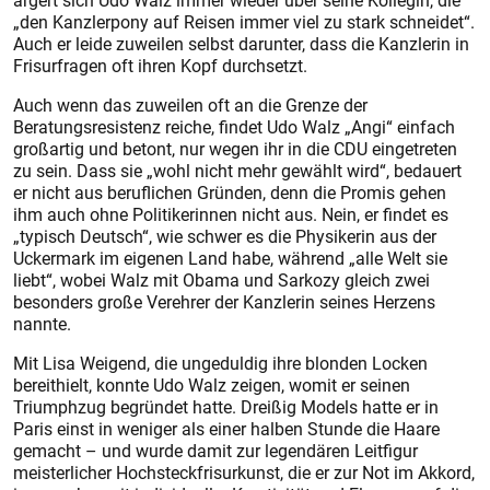
ärgert sich Udo Walz immer wieder über seine Kollegin, die
„den Kanzlerpony auf Reisen immer viel zu stark schneidet“.
Auch er leide zuweilen selbst darunter, dass die Kanzlerin in
Frisurfragen oft ihren Kopf durchsetzt.
Auch wenn das zuweilen oft an die Grenze der
Beratungsresistenz reiche, findet Udo Walz „Angi“ einfach
großartig und betont, nur wegen ihr in die CDU eingetreten
zu sein. Dass sie „wohl nicht mehr gewählt wird“, bedauert
er nicht aus beruflichen Gründen, denn die Promis gehen
ihm auch ohne Politikerinnen nicht aus. Nein, er findet es
„typisch Deutsch“, wie schwer es die Physikerin aus der
Uckermark im eigenen Land habe, während „alle Welt sie
liebt“, wobei Walz mit Obama und Sarkozy gleich zwei
besonders große Verehrer der Kanzlerin seines Herzens
nannte.
Mit Lisa Weigend, die ungeduldig ihre blonden Locken
bereithielt, konnte Udo Walz zeigen, womit er seinen
Triumphzug begründet hatte. Dreißig Models hatte er in
Paris einst in weniger als einer halben Stunde die Haare
gemacht – und wurde damit zur legendären Leitfigur
meisterlicher Hochsteckfrisurkunst, die er zur Not im Akkord,