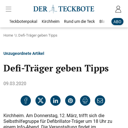
Teckbotenpokal
Kirchheim
Rund um die Teck
Blaulicht
Loka
ABO
Home
Defi-Träger geben Tipps
Unzugeordnete Artikel
Defi-Träger geben Tipps
09.03.2020
Kirchheim. Am Donnerstag, 12. März, trifft sich die
Selbsthilfegruppe für Defibrillator-Träger um 18 Uhr zu
einem Info-Abend. Die Veranstaltung findet im