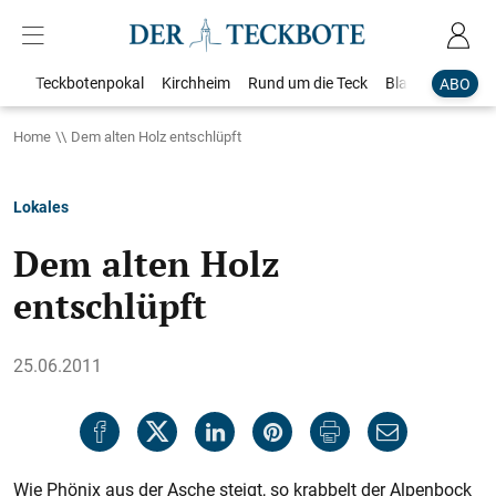
Teckbotenpokal
Kirchheim
Rund um die Teck
Blaulicht
Loka
ABO
Home
Dem alten Holz entschlüpft
Lokales
Dem alten Holz
entschlüpft
25.06.2011
Wie Phönix aus der Asche steigt, so krabbelt der Alpenbock