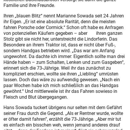
Familie und ihre Freunde.
Ihren „blauen Blitz“ nennt Marianne Sowada seit 24 Jahren
ihr Eigen. „Er ist eine absolute Rarität, denn die meis­ten
fahren Porsche oder Cormick.“ Schon oft habe es Anfragen
von potenziellen Käufern gegeben – aber ihren ganzen
Stolz gibt sie nicht her, unterstreicht die Lindorferin. Das
Besondere an ihrem Traktor ist, dass er nicht über Fuß-,
sondern Handgas betrieben wird. „Das war am Anfang
ungewohnt. Da dachte ich immer: Eigentlich sollte man drei
Hände haben – zum Schalten, Lenken und zum Gasgeben“,
erinnert sich die 73-Jährige. Weil ihr das zunächst zu
kompliziert erschien, wollte sie ihren „Liebling“ umrüsten
lassen. Doch das wäre zu aufwendig gewesen. „Nach ein
paar Wochen habe ich mich schließlich an das Handgas
gewöhnt.“ Und mittlerweile ist ihr das Fahren sowieso in
Fleisch und Blut übergegangen.
Hans Sowada tuckert übrigens nur selten mit dem Gefährt
seiner Frau durch die Gegend. „Als er Rentner wurde, wollte
er öfter damit fahren“, erzählt die 73-Jährige. „Aber mir tut
es einfach ein bisschen weh, wenn jemand anderes drauf