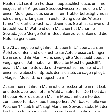
Heute nutzt sie ihren Fordson hauptsächlich dazu, um ihre
insgesamt 84 Ar großen Streuobstwiesen zu mulchen. Mit
einem Mulchgerät, das sie an ihrem Traktor befestigt, „muss
ich dann ganz langsam im ersten Gang über die Wiesen
fahren“, erklärt die Fachfrau. „Denn das Gerät ist schwer und
braucht Kraft.“ Während dem Mulchen hat Marianne
Sowada jede Menge Zeit, in Gedanken zu versinken und die
Natur zu genießen.
Die 73-Jährige benötigt ihren „blauen Blitz“ aber auch, um
Äpfel zu ernten und die Früchte zur Apfelpresse zu bringen.
Denn sie und ihr Mann Hans sind große Most-Liebhaber. „Im
vergangenen Jahr haben wir 800 Liter Most hergestellt“,
erzählt Marianne Sowada und verweist schmunzelnd auf
einen schwäbischen Spruch, den sie stets zu sagen pflegt:
„Magsch Moschd, no magsch au mi.“
Zusammen mit ihrem Mann ist die Treckerfahrerin mit Leib
und Seele aber auch oft im Wald anzutreffen. Dort holt das
Ehepaar Holz, das es ein Mal im Monat mit dem Fordson
zum Lindorfer Backhaus transportiert. „Wir backen alle vier
Wochen 14 Laib Brot“, sagt Marianne Sowada stolz. Mit den
köstlichen Backhausbroten versorgt sie dann die ganze