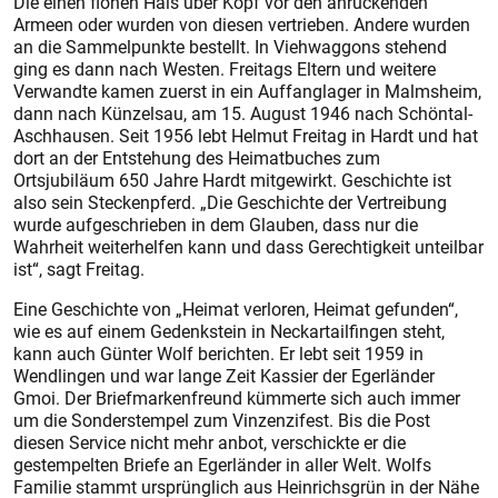
Die einen flohen Hals über Kopf vor den anrückenden
Armeen oder wurden von diesen vertrieben. Andere wurden
an die Sammelpunkte bestellt. In Viehwaggons stehend
ging es dann nach Westen. Freitags Eltern und weitere
Verwandte kamen zuerst in ein Auffanglager in Malmsheim,
dann nach Künzelsau, am 15. August 1946 nach Schöntal-
Aschhausen. Seit 1956 lebt Helmut Freitag in Hardt und hat
dort an der Entstehung des Heimatbuches zum
Ortsjubiläum 650 Jahre Hardt mitgewirkt. Geschichte ist
also sein Steckenpferd. „Die Geschichte der Vertreibung
wurde aufgeschrieben in dem Glauben, dass nur die
Wahrheit weiterhelfen kann und dass Gerechtigkeit unteilbar
ist“, sagt Freitag.
Eine Geschichte von „Heimat verloren, Heimat gefunden“,
wie es auf einem Gedenkstein in Neckartailfingen steht,
kann auch Günter Wolf berichten. Er lebt seit 1959 in
Wendlingen und war lange Zeit Kassier der Egerländer
Gmoi. Der Briefmarkenfreund kümmerte sich auch immer
um die Sonderstempel zum Vinzenzifest. Bis die Post
diesen Service nicht mehr anbot, verschickte er die
gestempelten Briefe an Egerländer in aller Welt. Wolfs
Familie stammt ursprünglich aus Heinrichsgrün in der Nähe