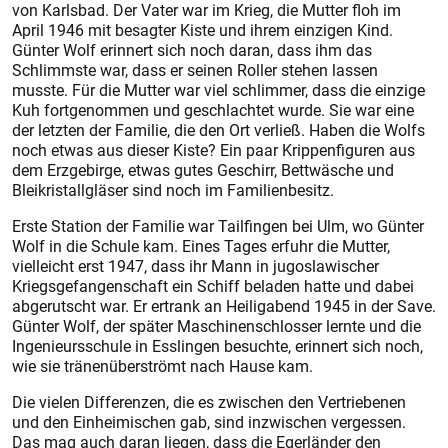
von Karlsbad. Der Vater war im Krieg, die Mutter floh im
April 1946 mit besagter Kiste und ihrem einzigen Kind.
Günter Wolf erinnert sich noch daran, dass ihm das
Schlimmste war, dass er seinen Roller stehen lassen
musste. Für die Mutter war viel schlimmer, dass die einzige
Kuh fortgenommen und geschlachtet wurde. Sie war eine
der letzten der Familie, die den Ort verließ. Haben die Wolfs
noch etwas aus dieser Kiste? Ein paar Krippenfiguren aus
dem Erzgebirge, etwas gutes Geschirr, Bettwäsche und
Bleikristallgläser sind noch im Familienbesitz.
Erste Station der Familie war Tailfingen bei Ulm, wo Günter
Wolf in die Schule kam. Eines Tages erfuhr die Mutter,
vielleicht erst 1947, dass ihr Mann in jugoslawischer
Kriegsgefangenschaft ein Schiff beladen hatte und dabei
abgerutscht war. Er ertrank an Heiligabend 1945 in der Save.
Günter Wolf, der später Maschinenschlosser lernte und die
Ingenieursschule in Esslingen besuchte, erinnert sich noch,
wie sie tränenüberströmt nach Hause kam.
Die vielen Differenzen, die es zwischen den Vertriebenen
und den Einheimischen gab, sind inzwischen vergessen.
Das mag auch daran liegen, dass die Egerländer den