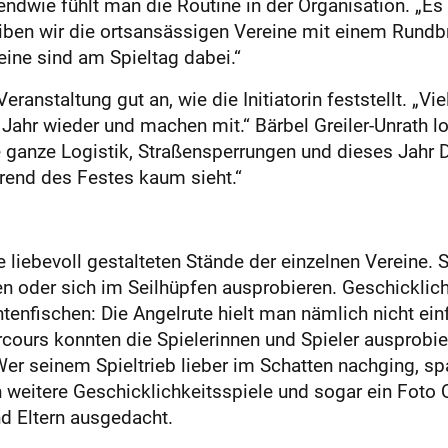
dwie fühlt man die Routine in der Organisation. „Es 
iben wir die ortsansässigen Vereine mit einem Rundbr
eine sind am Spieltag dabei.“
anstaltung gut an, wie die Initiatorin feststellt. „Vi
 Jahr wieder und machen mit.“ Bärbel Greiler-Unrath
 ganze Logistik, Straßensperrungen und dieses Jahr D
hrend des Festes kaum sieht.“
 liebevoll gestalteten Stände der einzelnen Vereine.
n oder sich im Seilhüpfen ausprobieren. Geschicklich
enfischen: Die Angelrute hielt man nämlich nicht ein
cours konnten die Spielerinnen und Spieler ausprobie
er seinem Spieltrieb lieber im Schatten nachging, spa
 weitere Geschicklichkeitsspiele und sogar ein Foto 
nd Eltern ausgedacht.