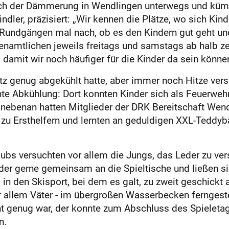
ch der Dämmerung in Wendlingen unterwegs und kümm
ndler, präzisiert: „Wir kennen die Plätze, wo sich Ki
n Rundgängen mal nach, ob es den Kindern gut geht und
renamtlichen jeweils freitags und samstags ab halb z
damit wir noch häufiger für die Kinder da sein können
z genug abgekühlt hatte, aber immer noch Hitze verspü
e Abkühlung: Dort konnten Kinder sich als Feuerweh
h nebenan hatten Mitglieder der DRK Bereitschaft We
h zu Ersthelfern und lernten an geduldigen XXL-Teddy
bs versuchten vor allem die Jungs, das Leder zu ver
er gerne gemeinsam an die Spieltische und ließen sic
n den Skisport, bei dem es galt, zu zweit geschickt 
or allem Väter - im übergroßen Wasserbecken ferngest
ht genug war, der konnte zum Abschluss des Spieleta
n.