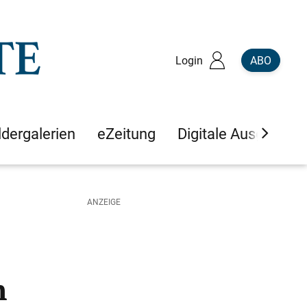
Login
ABO
ldergalerien
eZeitung
Digitale Ausgaben
n