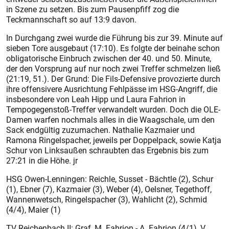
in Szene zu setzen. Bis zum Pausenpfiff zog die
Teckmannschaft so auf 13:9 davon.
In Durchgang zwei wurde die Führung bis zur 39. Minute auf
sieben Tore ausgebaut (17:10). Es folgte der beinahe schon
obligatorische Einbruch zwischen der 40. und 50. Minute,
der den Vorsprung auf nur noch zwei Treffer schmelzen ließ
(21:19, 51.). Der Grund: Die Fils-Defensive provozierte durch
ihre offensivere Ausrichtung Fehlpässe im HSG-Angriff, die
insbesondere von Leah Hipp und Laura Fahrion in
Tempogegenstoß-Treffer verwandelt wurden. Doch die OLE-
Damen warfen nochmals alles in die Waagschale, um den
Sack endgültig zuzumachen. Nathalie Kazmaier und
Ramona Ringelspacher, jeweils per Doppelpack, sowie Katja
Schur von Linksaußen schraubten das Ergebnis bis zum
27:21 in die Höhe. jr
HSG Owen-Lenningen: Reichle, Susset - Bächtle (2), Schur
(1), Ebner (7), Kazmaier (3), Weber (4), Oelsner, Tegethoff,
Wannenwetsch, Ringelspacher (3), Wahlicht (2), Schmid
(4/4), Maier (1)
TV Reichenbach II: Graf, M. Fahrion - A. Fahrion (4/1), V.