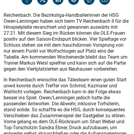
Reichenbach. Die Bezirksliga-Handballerinnen der HSG
Owen-Lenningen haben sich beim TV Reichenbach II für die
Hinspielpleite revanchiert und gewannen auswärts mit
27:21. Mit diesem Sieg im Rücken können die OLE-Frauen
positiv auf den Saison-Endspurt blicken. Vier Spieltage vor
Schluss stehen sie mit dem hauchdünnen Vorsprung von
nur einem Punkt vor Wolfschlugen auf Platz eins der
Tabelle. Am kommenden Wochenende bleibt das Team um
Trainer Markus Weisl spielfrei und kann sich auf die Partie
gegen den Viertplatzierten aus Neuhausen vorbereiten.
In Reichenbach erwischte das Tälesteam einen guten Start
unwd konnte durch Treffer von Schmid, Kazmaier und
Wahlicht vorlegen. Reichenbach kam in der Folge etwas
besser ins Spiel. Owen/Lenningen jedoch hatte die
passenden Antworten. Die Abwehr, inklusive Torhüterin,
stand solide. So schaffte es die HSG, durch konsequentes
Verschieben das Zusammenspiel der Gastgeber zu stören.
Vorne gelang es dem OLE-Rückraum um Shari Weber und
Top-Torschützin Sandra Ebner, Druck aufzubauen, um
entweder selbst abzuschließen oder die Außenspielerinnen