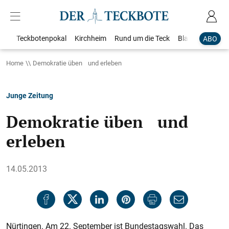
Teckbotenpokal
Kirchheim
Rund um die Teck
Blaulicht
Loka
ABO
Home
Demokratie üben und erleben
Junge Zeitung
Demokratie üben und
erleben
14.05.2013
Nürtingen. Am 22. September ist Bundestagswahl. Das