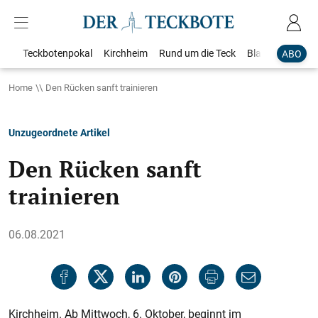
Teckbotenpokal
Kirchheim
Rund um die Teck
Blaulicht
Loka
ABO
Home
Den Rücken sanft trainieren
Unzugeordnete Artikel
Den Rücken sanft
trainieren
06.08.2021
Kirchheim. Ab Mittwoch, 6. Oktober, beginnt im