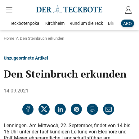
Teckbotenpokal
Kirchheim
Rund um die Teck
Blaulicht
Loka
ABO
Home
Den Steinbruch erkunden
Unzugeordnete Artikel
Den Steinbruch erkunden
14.09.2021
Lenningen. Am Mittwoch, 22. September, findet von 14 bis
15 Uhr unter der fachkundigen Leitung von Eleonore und
Rolf Meyer, ehrenamtliche Landschaftsführer am