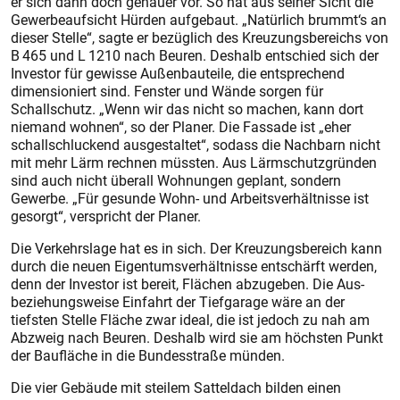
er sich dann doch genauer vor. So hat aus seiner Sicht die
Gewerbeaufsicht Hürden aufgebaut. „Natürlich brummt‘s an
dieser Stelle“, sagte er bezüglich des Kreuzungsbereichs von
B 465 und L 1210 nach Beuren. Deshalb entschied sich der
Investor für gewisse Außenbauteile, die entsprechend
dimensioniert sind. Fenster und Wände sorgen für
Schallschutz. „Wenn wir das nicht so machen, kann dort
niemand wohnen“, so der Planer. Die Fassade ist „eher
schallschluckend ausgestaltet“, sodass die Nachbarn nicht
mit mehr Lärm rechnen müssten. Aus Lärmschutzgründen
sind auch nicht überall Wohnungen geplant, sondern
Gewerbe. „Für gesunde Wohn- und Arbeitsverhältnisse ist
gesorgt“, verspricht der Planer.
Die Verkehrslage hat es in sich. Der Kreuzungsbereich kann
durch die neuen Eigentumsverhältnisse entschärft werden,
denn der Investor ist bereit, Flächen abzugeben. Die Aus-
beziehungsweise Einfahrt der Tiefgarage wäre an der
tiefsten Stelle Fläche zwar ideal, die ist jedoch zu nah am
Abzweig nach Beuren. Deshalb wird sie am höchsten Punkt
der Baufläche in die Bundesstraße münden.
Die vier Gebäude mit steilem Satteldach bilden einen