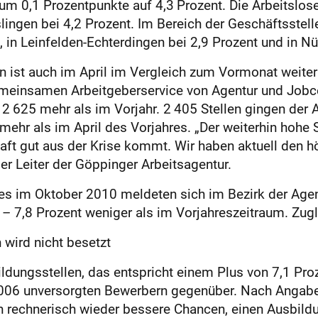
 um 0,1 Prozentpunkte auf 4,3 Prozent. Die Arbeitslo
lingen bei 4,2 Prozent. Im Bereich der Geschäftsstell
, in Leinfelden-Echterdingen bei 2,9 Prozent und in Nü
n ist auch im April im Vergleich zum Vormonat weiter
meinsamen Arbeitgeberservice von Agentur und Jobc
2 625 mehr als im Vorjahr. 2 405 Stellen gingen der 
hr als im April des Vorjahres. „Der weiterhin hohe S
haft gut aus der Krise kommt. Wir haben aktuell den 
er Leiter der Göppinger Arbeitsagentur.
es im Oktober 2010 meldeten sich im Bezirk der Agen
– 7,8 Prozent weniger als im Vorjahreszeitraum. Zu
wird nicht besetzt
dungsstellen, das entspricht einem Plus von 7,1 Proz
2 006 unversorgten Bewerbern gegenüber. Nach Angab
in rechnerisch wieder bessere Chancen, einen Ausbil