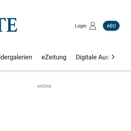
Login
ABO
ldergalerien
eZeitung
Digitale Ausgaben