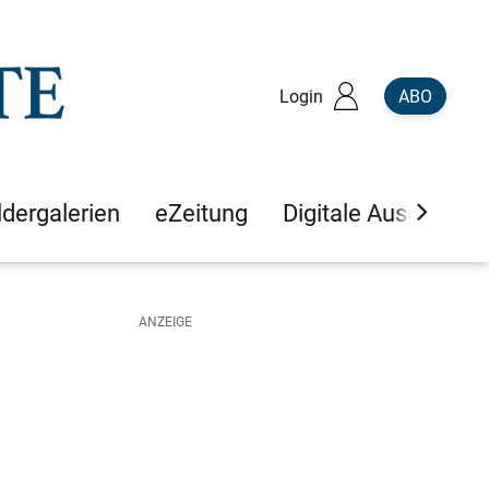
Login
ABO
ldergalerien
eZeitung
Digitale Ausgaben