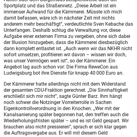
Sportplatz und das Straßennetz. „Diese Arbeit ist ein
immenser Aufwand für die Kämmerei. Müsste ich mich
damit befassen, wäre ich in nächster Zeit mit nichts
anderem mehr beschäftigt“, verdeutlichte Sven Kebache das
Unterfangen. Deshalb schlug die Verwaltung vor, diese
Aufgabe einer externen Firma zu vergeben, ohne sich dabei
der Illusion hinzugeben, dass die Kämmerei diesbezüglich
dann komplett entlastet ist. „Auch wenn wir das NKHR nicht
sofort umsetzen, profitieren wir davon – wissen wir doch,
was unser Vermögen wert ist“, so der Kämmerer. Ein
Angebot lag auch schon vor: Die Firma ReweCon aus
Ludwigsburg bot ihre Dienste für knapp 40 000 Euro an.
Der Kämmerer hatte allerdings nicht mit dem Widerstand
der gesamten CDU-Fraktion gerechnet. „Die Sinnhaftigkeit
erschließt sich mir nicht“, sagte Günter Barz. Ihm hängt
noch schwer die Notzinger Vorreiterrolle in Sachen
Eigenkontrollverordnung in den Knochen. „Wer mit der
Kanalsanierung später begonnen hat, den treffen auch die
Wiederholungsfristen später – und es ist Geld gespart. Wir
brauchen also nicht pressieren“, sprach er sich klar gegen
die Auftragsvergabe aus. Er will mit diesem Geld