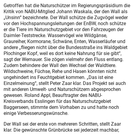
Getroffen hat die Naturschützer im Regierungspräsidium die
Kritik von NABU-Mitglied Johann Waskala, der den Wall als
„Unsinn“ bezeichnete. Der Wall schütze die Zugvögel weder
vor den Hochspannungsleitun­gen der EnBW, noch schütze
er die Tiere im Naturschutzgebiet vor den Fahrzeugen der
Daimler-Teststrecke. Wasservögel wie Wildgänse,
Graureiher, Kormorane, Schwäne, Enten, Wasserläufer und
andere „fliegen nicht über die Bundesstraße ins Waldgebiet
Plochinger Kopf, weil es dort keine Nahrung für sie gibt“,
sagt der Wernauer. Sie zögen vielmehr den Fluss entlang.
Zudem behindere der Wall den Wechsel der Waldtiere.
Wildschweine, Füchse, Rehe und Hasen könnten nicht
ungehindert ins Feuchtgebiet kommen. „Das ist eine
Einzelmeinung“, stellt Peter Zaar klar. Das Projekt sei auch
mit anderen Umwelt- und Naturschützern abgesprochen
gewesen. Roland Appl, Beauftragter des NABU-
Kreisverbands Esslingen für das Naturschutzgebiet
Baggerseen, stimmte dem Vorhaben zu und hatte noch
einige Verbesserungswünsche.
Der Wall sei der erste von mehreren Schritten, stellt Zaar
klar. Die gewünschte Grünbrücke sei jederzeit machbar,