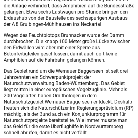
die Anlage verhindert, dass Amphibien auf die Bundesstraße
gelangen. Etwa sechs Lastwagen pro Stunde bringen den
Erdaushub von der Baustelle des sechsspurigen Ausbaus
der A 8 Gruibingen-Mühlhausen ins Neckartal.
Wegen des Feuchtbiotops Brunn­acker wurde der Damm
durchbrochen. Die knapp 100 Meter große Lücke zwischen
den Erdwällen wird aber mit einer Sperre aus
Betonfertigteilen geschlossen, damit auch dort keine
Amphibien auf die Fahrbahn gelangen können.
Das Gebiet rund um die Wernauer Baggerseen ist seit drei
Jahrzehnten ein Schwerpunktprojekt der
Naturschutzverwaltung Baden-Württemberg. Das Gebiet
liegt mitten in einer europäischen Vogelzuglinie. Mehr als
200 Vogelarten haben Ornithologen in dem
Naturschutzgebiet Wernauer Baggerseen entdeckt. Deshalb
freu­ten sich die Naturschützer im Regierungspräsidium (RP)
mächtig, als der Bund auch ein Konjunkturprogramm für
Naturschutzprojekte bereitstellte. Wie immer musste man
das Geld für die erste Überflughilfe in Nordwürttemberg
schnell abrufen, damit es nicht verfällt.