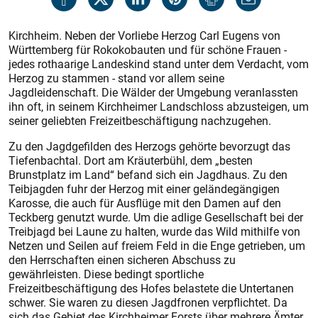
Kirchheim. Neben der Vorliebe Herzog Carl Eugens von
Württemberg für Rokokobauten und für schöne Frauen -
jedes rothaarige Landeskind stand unter dem Verdacht, vom
Herzog zu stammen - stand vor allem seine
Jagdleidenschaft. Die Wälder der Umgebung veranlassten
ihn oft, in seinem Kirchheimer Landschloss abzusteigen, um
seiner geliebten Freizeitbeschäftigung nachzugehen.
Zu den Jagdgefilden des Herzogs gehörte bevorzugt das
Tiefenbachtal. Dort am Kräuterbühl, dem „besten
Brunstplatz im Land“ befand sich ein Jagdhaus. Zu den
Teibjagden fuhr der Herzog mit einer geländegängigen
Karosse, die auch für Ausflüge mit den Damen auf den
Teckberg genutzt wurde. Um die adlige Gesellschaft bei der
Treibjagd bei Laune zu halten, wurde das Wild mithilfe von
Netzen und Seilen auf freiem Feld in die Enge getrieben, um
den Herrschaften einen sicheren Abschuss zu
gewährleisten. Diese bedingt sportliche
Freizeitbeschäftigung des Hofes belastete die Untertanen
schwer. Sie waren zu diesen Jagdfronen verpflichtet. Da
sich das Gebiet des Kirchheimer Forsts über mehrere Ämter