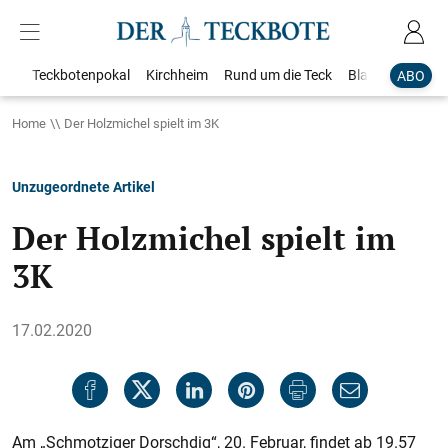
Teckbotenpokal
Kirchheim
Rund um die Teck
Blaulicht
Loka
ABO
Home
Der Holzmichel spielt im 3K
Unzugeordnete Artikel
Der Holzmichel spielt im
3K
17.02.2020
Am „Schmotziger Dorschdig“, 20. Februar, findet ab 19.57