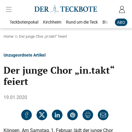
Teckbotenpokal
Kirchheim
Rund um die Teck
Blaulicht
Loka
ABO
Home
Der junge Chor „in.takt“ feiert
Unzugeordnete Artikel
Der junge Chor „in.takt“
feiert
19.01.2020
Köngen. Am Samstag, 1. Februar, lädt der junge Chor