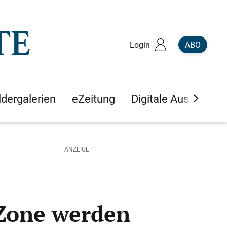
Login
ABO
ldergalerien
eZeitung
Digitale Ausgaben
 Zone werden