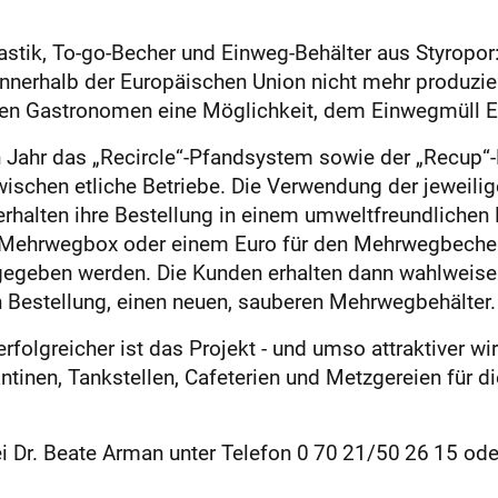
­tik, To-go-Becher und Einweg-Behälter aus Styropor:
innerhalb der Europäischen Union nicht mehr produzie
n Gastronomen eine Möglichkeit, dem Einwegmüll Ein
 Jahr das „Recircle“-Pfandsystem sowie der „Recup“
wischen etliche Betriebe. Die Verwendung der jeweili
rhalten ihre Bestellung in einem umweltfreundliche
e Mehrwegbox oder einem Euro für den Mehrwegbecher
gegeben werden. Die Kunden erhalten dann wahlweise
n Bestellung, einen neuen, sauberen Mehrwegbehälter.
olgreicher ist das Projekt - und umso attraktiver wi
Kantinen, Tankstellen, Cafeterien und Metzgereien fü
ei Dr. Beate Arman unter Telefon 0 70 21/50 26 15 od