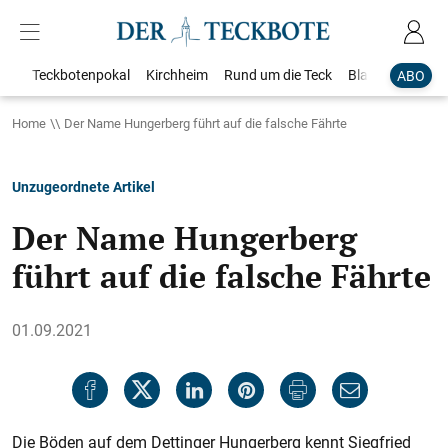
Teckbotenpokal
Kirchheim
Rund um die Teck
Blaulicht
Loka
ABO
Home
Der Name Hungerberg führt auf die falsche Fährte
Unzugeordnete Artikel
Der Name Hungerberg
führt auf die falsche Fährte
01.09.2021
Die Böden auf dem Dettinger Hungerberg kennt Siegfried