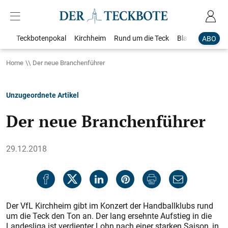
Teckbotenpokal
Kirchheim
Rund um die Teck
Blaulicht
Loka
ABO
Home
Der neue Branchenführer
Unzugeordnete Artikel
Der neue Branchenführer
29.12.2018
Der VfL Kirchheim gibt im Konzert der Handballklubs rund
um die Teck den Ton an. Der lang ersehnte Aufstieg in die
Landesliga ist verdienter Lohn nach einer starken Saison, in