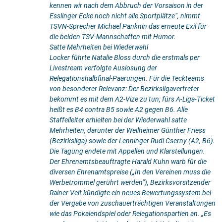
kennen wir nach dem Abbruch der Vorsaison in der
Esslinger Ecke noch nicht alle Sportplätze“, nimmt
TSVN-Sprecher Michael Panknin das erneute Exil für
die beiden TSV-Mannschaften mit Humor.
Satte Mehrheiten bei Wiederwahl
Locker führte Natalie Bloss durch die erstmals per
Livestream verfolgte Auslosung der
Relegationshalbfinal-Paarungen. Für die Teckteams
von besonderer Relevanz: Der Bezirksligavertreter
bekommt es mit dem A2-Vize zu tun; fürs A-Liga-Ticket
heißt es B4 contra B5 sowie A2 gegen B6. Alle
Staffelleiter erhielten bei der Wiederwahl satte
Mehrheiten, darunter der Weilheimer Günther Friess
(Bezirksliga) sowie der Lenninger Rudi Cserny (A2, B6).
Die Tagung endete mit Appellen und Klarstellungen.
Der Ehrenamtsbeauftragte Harald Kuhn warb für die
diversen Ehrenamtspreise („In den Vereinen muss die
Werbetrommel gerührt werden“), Bezirksvorsitzender
Rainer Veit kündigte ein neues Bewertungssystem bei
der Vergabe von zuschauerträchtigen Veranstaltungen
wie das Pokalendspiel oder Relegationspartien an. „Es