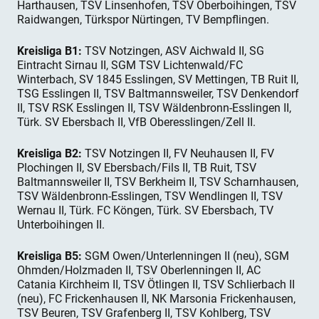
Harthausen, TSV Linsenhofen, TSV Oberboihingen, TSV
Raidwangen, Türkspor Nürtingen, TV Bempflingen.
Kreisliga B1:
TSV Notzingen, ASV Aichwald II, SG
Eintracht Sirnau II, SGM TSV Lichtenwald/FC
Winterbach, SV 1845 Esslingen, SV Mettingen, TB Ruit II,
TSG Esslingen II, TSV Baltmannsweiler, TSV Denkendorf
II, TSV RSK Esslingen II, TSV Wäldenbronn-Esslingen II,
Türk. SV Ebersbach II, VfB Oberesslingen/Zell II.
Kreisliga B2:
TSV Notzingen II, FV Neuhausen II, FV
Plochingen II, SV Ebersbach/Fils II, TB Ruit, TSV
Baltmannsweiler II, TSV Berkheim II, TSV Scharnhausen,
TSV Wäldenbronn-Esslingen, TSV Wendlingen II, TSV
Wernau II, Türk. FC Köngen, Türk. SV Ebersbach, TV
Unterboihingen II.
Kreisliga B5:
SGM Owen/Unterlenningen II (neu), SGM
Ohmden/Holzmaden II, TSV Oberlenningen II, AC
Catania Kirchheim II, TSV Ötlingen II, TSV Schlierbach II
(neu), FC Frickenhausen II, NK Marsonia Frickenhausen,
TSV Beuren, TSV Grafenberg II, TSV Kohlberg, TSV