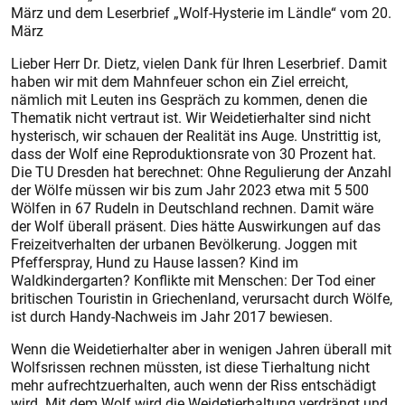
März und dem Leserbrief „Wolf-Hysterie im Ländle“ vom 20.
März
Lieber Herr Dr. Dietz, vielen Dank für Ihren Leserbrief. Damit
haben wir mit dem Mahnfeuer schon ein Ziel erreicht,
nämlich mit Leuten ins Gespräch zu kommen, denen die
Thematik nicht vertraut ist. Wir Weidetierhalter sind nicht
hysterisch, wir schauen der Realität ins Auge. Unstrittig ist,
dass der Wolf eine Reproduktionsrate von 30 Prozent hat.
Die TU Dresden hat berechnet: Ohne Regulierung der Anzahl
der Wölfe müssen wir bis zum Jahr 2023 etwa mit 5 500
Wölfen in 67 Rudeln in Deutschland rechnen. Damit wäre
der Wolf überall präsent. Dies hätte Auswirkungen auf das
Freizeitverhalten der urbanen Bevölkerung. Joggen mit
Pfefferspray, Hund zu Hause lassen? Kind im
Waldkindergarten? Konflikte mit Menschen: Der Tod einer
britischen Touristin in Griechenland, verursacht durch Wölfe,
ist durch Handy-Nachweis im Jahr 2017 bewiesen.
Wenn die Weidetierhalter aber in wenigen Jahren überall mit
Wolfsrissen rechnen müssten, ist diese Tierhaltung nicht
mehr aufrechtzuerhalten, auch wenn der Riss entschädigt
wird. Mit dem Wolf wird die Weidetierhaltung verdrängt und