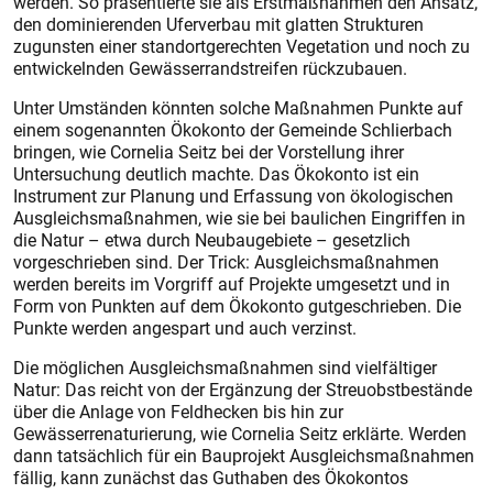
werden. So präsentierte sie als Erstmaßnahmen den Ansatz,
den dominierenden Uferverbau mit glatten Strukturen
zugunsten einer standortgerechten Vegetation und noch zu
entwickelnden Gewässerrandstreifen rückzubauen.
Unter Umständen könnten solche Maßnahmen Punkte auf
einem sogenannten Ökokonto der Gemeinde Schlierbach
bringen, wie Cornelia Seitz bei der Vorstellung ihrer
Untersuchung deutlich machte. Das Ökokonto ist ein
Instrument zur Planung und Erfassung von ökologischen
Ausgleichsmaßnahmen, wie sie bei baulichen Eingriffen in
die Natur – etwa durch Neubaugebiete – gesetzlich
vorgeschrieben sind. Der Trick: Ausgleichsmaßnahmen
werden bereits im Vorgriff auf Projekte umgesetzt und in
Form von Punkten auf dem Ökokonto gutgeschrieben. Die
Punkte werden angespart und auch verzinst.
Die möglichen Ausgleichsmaßnahmen sind vielfältiger
Natur: Das reicht von der Ergänzung der Streuobstbestände
über die Anlage von Feldhecken bis hin zur
Gewässerrenaturierung, wie Cornelia Seitz erklärte. Werden
dann tatsächlich für ein Bauprojekt Ausgleichsmaßnahmen
fällig, kann zunächst das Guthaben des Ökokontos