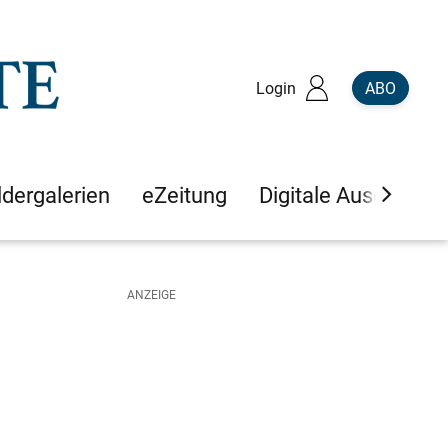
Login
ABO
ldergalerien
eZeitung
Digitale Ausgaben