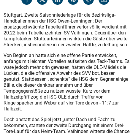
Stuttgart. Zweite Saisonniederlage für die Bezirksliga-
Handballerinnen der HSG Owen-Lenningen: Der
ersatzgeschwächte Tabellenführer verlor völlig verdient mit
20:22 beim Tabellenzehnten SV Vaihingen. Gegenüber den
kampfstarken Stuttgarterinnen wirkten die Gäste über weite
Strecken, insbesondere in der zweiten Hälfte, zu lethargisch.
Von Beginn an hatte sich eine offene Partie entwickelt,
anfangs mit leichten Vorteilen aufseiten des Teck-Teams. Es
wäre jedoch mehr drin gewesen, hätten die OLE-Mädels die
Lücken, die die offensive Abwehr des SVV bot, besser
genutzt. Stattdessen „schenkte“ die HSG dem Gegner einige
Bälle, die dieser dankbar annahm und über
Tempogegenstöße zu nutzen wusste. Kurz vor dem
Halbzeitpfiff zog die HSG OLE durch Treffer von
Ringelspacher und Weber auf vier Tore davon - 11:7 zur
Halbzeit.
Doch anstatt das Spiel jetzt „unter Dach und Fach“ zu
bekommen, startete der zweite Durchgang mit einem Drei-
Tore-Lauf für das Heim-Team. Vaihingen witterte die Chance