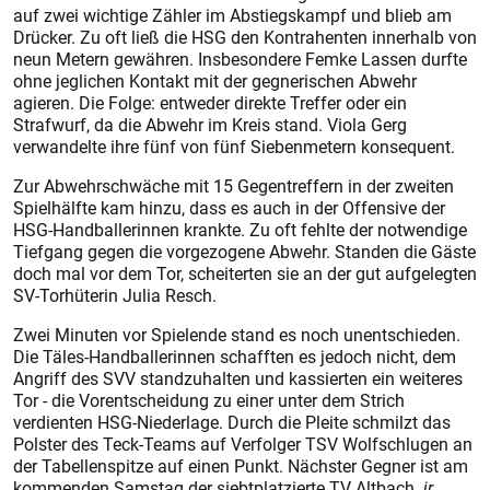
auf zwei wichtige Zähler im Abstiegskampf und blieb am
Drücker. Zu oft ließ die HSG den Kontrahenten innerhalb von
neun Metern gewähren. Insbesondere Femke Lassen durfte
ohne jeglichen Kontakt mit der gegnerischen Abwehr
agieren. Die Folge: entweder direkte Treffer oder ein
Strafwurf, da die Abwehr im Kreis stand. Viola Gerg
verwandelte ihre fünf von fünf Siebenmetern konsequent.
Zur Abwehrschwäche mit 15 Gegentreffern in der zweiten
Spielhälfte kam hinzu, dass es auch in der Offensive der
HSG-Handballerinnen krankte. Zu oft fehlte der notwendige
Tiefgang gegen die vorgezogene Abwehr. Standen die Gäste
doch mal vor dem Tor, scheiterten sie an der gut aufgelegten
SV-Torhüterin Julia Resch.
Zwei Minuten vor Spielende stand es noch unentschieden.
Die Täles-Handballerinnen schafften es jedoch nicht, dem
Angriff des SVV standzuhalten und kassierten ein weiteres
Tor - die Vorentscheidung zu einer unter dem Strich
verdienten HSG-Niederlage. Durch die Pleite schmilzt das
Polster des Teck-Teams auf Verfolger TSV Wolfschlugen an
der Tabellenspitze auf einen Punkt. Nächster Gegner ist am
kommenden Samstag der siebtplatzierte TV Altbach.
jr