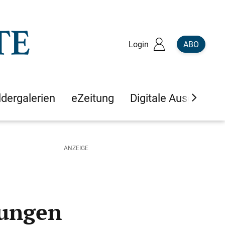
Login
ABO
ldergalerien
eZeitung
Digitale Ausgaben
lungen