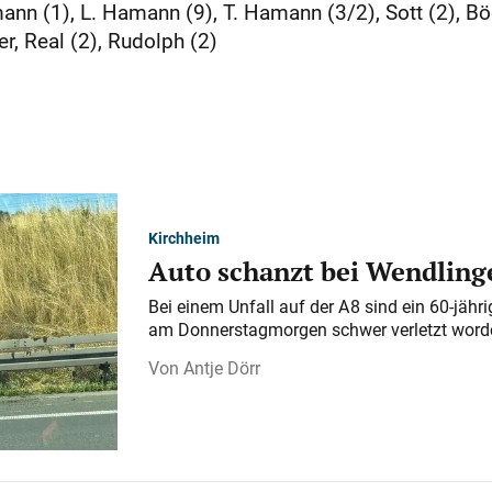
nn (1), L. Hamann (9), T. Hamann (3/2), Sott (2), Bö
r, Real (2), Rudolph (2)
Kirchheim
Auto schanzt bei Wendlinge
Bei einem Unfall auf der A 8 sind ein 60-jähr
am Donnerstagmorgen schwer verletzt word
Antje Dörr