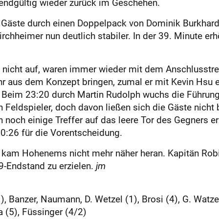
endgültig wieder zurück im Geschehen.
Gäste durch einen Doppelpack von Dominik Burkhardt
Kirchheimer nun deutlich stabiler. In der 39. Minute e
nicht auf, waren immer wieder mit dem Anschlusstref
mehr aus dem Konzept bringen, zumal er mit Kevin Hsu 
 Beim 23:20 durch Martin Rudolph wuchs die Führung 
 Feldspieler, doch davon ließen sich die Gäste nicht
 noch einige Treffer auf das leere Tor des Gegners e
:26 für die Vorentscheidung.
iff kam Hohenems nicht mehr näher heran. Kapitän Rob
9-Endstand zu erzielen.
jm
anzer, Naumann, D. Wetzel (1), Brosi (4), G. Watzel 
a (5), Füssinger (4/2)