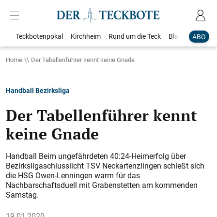
Teckbotenpokal
Kirchheim
Rund um die Teck
Blaulicht
Loka
ABO
Home
Der Tabellenführer kennt keine Gnade
Handball Bezirksliga
Der Tabellenführer kennt
keine Gnade
Handball Beim ungefährdeten 40:24-Heimerfolg über
Bezirksligaschlusslicht TSV Neckartenzlingen schießt sich
die HSG Owen-Lenningen warm für das
Nachbarschaftsduell mit Grabenstetten am kommenden
Samstag.
19.01.2020