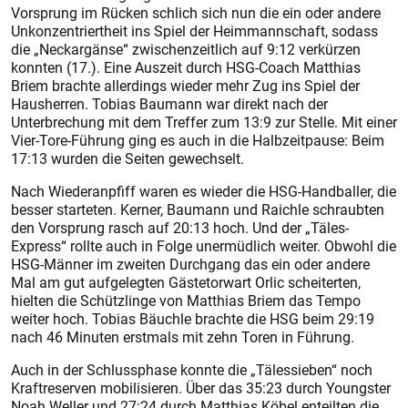
Vorsprung im Rücken schlich sich nun die ein oder andere
Unkonzentriertheit ins Spiel der Heimmannschaft, sodass
die „Neckargänse“ zwischenzeitlich auf 9:12 verkürzen
konnten (17.). Eine Auszeit durch HSG-Coach Matthias
Briem brachte allerdings wieder mehr Zug ins Spiel der
Hausherren. Tobias Baumann war direkt nach der
Unterbrechung mit dem Treffer zum 13:9 zur Stelle. Mit einer
Vier-Tore-Führung ging es auch in die Halbzeitpause: Beim
17:13 wurden die Seiten gewechselt.
Nach Wiederanpfiff waren es wieder die HSG-Handballer, die
besser starteten. Kerner, Baumann und Raichle schraubten
den Vorsprung rasch auf 20:13 hoch. Und der „Täles-
Express“ rollte auch in Folge unermüdlich weiter. Obwohl die
HSG-Männer im zweiten Durchgang das ein oder andere
Mal am gut aufgelegten Gästetorwart Orlic scheiterten,
hielten die Schützlinge von Matthias Briem das Tempo
weiter hoch. Tobias Bäuchle brachte die HSG beim 29:19
nach 46 Minuten erstmals mit zehn Toren in Führung.
Auch in der Schlussphase konnte die „Tälessieben“ noch
Kraftreserven mobilisieren. Über das 35:23 durch Youngster
Noah Weller und 27:24 durch Matthias Köbel enteilten die