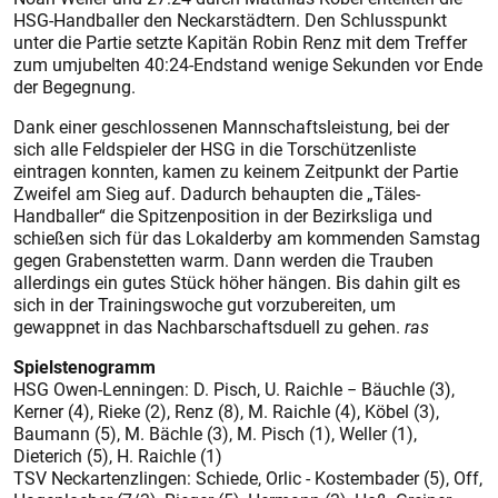
HSG-Handballer den Neckarstädtern. Den Schlusspunkt
unter die Partie setzte Kapitän Robin Renz mit dem Treffer
zum umjubelten 40:24-Endstand wenige Sekunden vor Ende
der Begegnung.
Dank einer geschlossenen Mannschaftsleistung, bei der
sich alle Feldspieler der HSG in die Torschützenliste
eintragen konnten, kamen zu keinem Zeitpunkt der Partie
Zweifel am Sieg auf. Dadurch behaupten die „Täles-
Handballer“ die Spitzenposition in der Bezirksliga und
schießen sich für das Lokalderby am kommenden Samstag
gegen Grabenstetten warm. Dann werden die Trauben
allerdings ein gutes Stück höher hängen. Bis dahin gilt es
sich in der Trainingswoche gut vorzubereiten, um
gewappnet in das Nachbarschaftsduell zu gehen.
ras
Spielstenogramm
HSG Owen-Lenningen: D. Pisch, U. Raichle − Bäuchle (3),
Kerner (4), Rieke (2), Renz (8), M. Raichle (4), Köbel (3),
Baumann (5), M. Bächle (3), M. Pisch (1), Weller (1),
Dieterich (5), H. Raichle (1)
TSV Neckartenzlingen: Schiede, Orlic - Kostembader (5), Off,