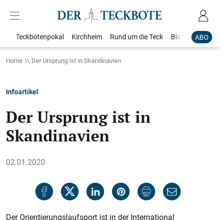
Teckbotenpokal
Kirchheim
Rund um die Teck
Blaulicht
Loka
ABO
Home
Der Ursprung ist in Skandinavien
Infoartikel
Der Ursprung ist in
Skandinavien
02.01.2020
Der Orientierungslaufsport ist in der International