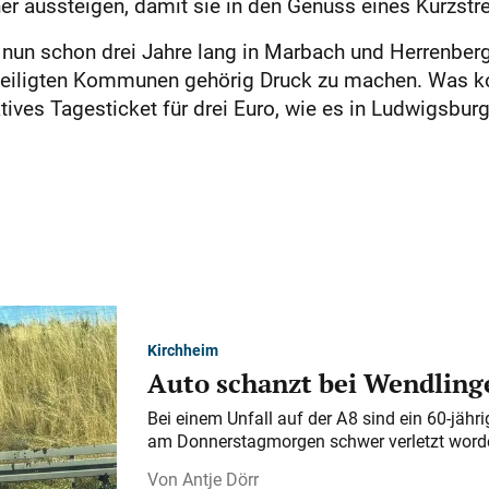
üher aussteigen, damit sie in den Genuss eines Kurzst
 nun schon drei Jahre lang in Marbach und Herrenberg g
teiligten Kommunen gehörig Druck zu machen. Was k
tives Tagesticket für drei Euro, wie es in Ludwigsbur
Kirchheim
Auto schanzt bei Wendlinge
Bei einem Unfall auf der A 8 sind ein 60-jähr
am Donnerstagmorgen schwer verletzt word
Antje Dörr