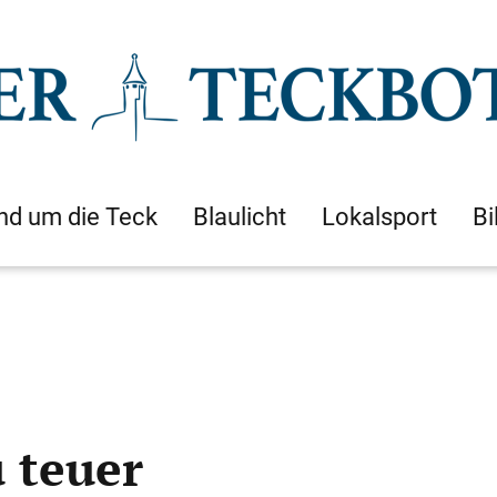
nd um die Teck
Blaulicht
Lokalsport
Bi
u teuer