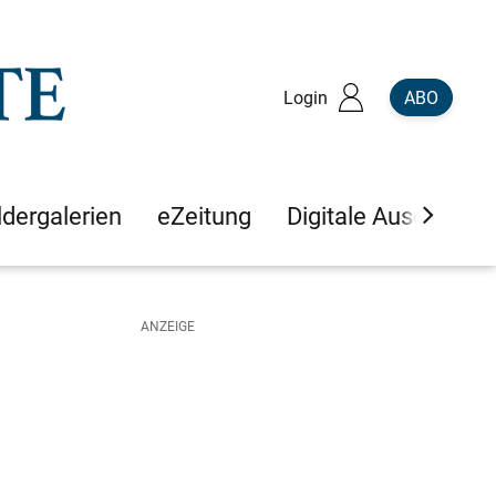
Login
ABO
ldergalerien
eZeitung
Digitale Ausgaben