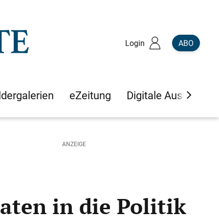
Login
ABO
ldergalerien
eZeitung
Digitale Ausgaben
ten in die Politik