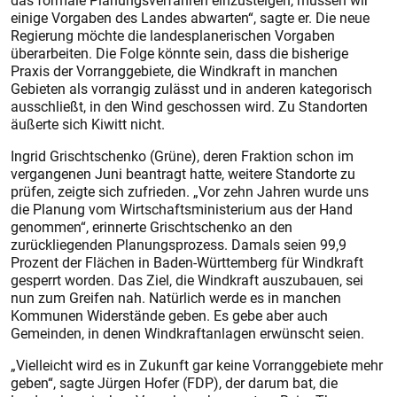
das formale Planungsverfahren einzusteigen, müssen wir
einige Vorgaben des Landes abwarten“, sagte er. Die neue
Regierung möchte die landesplanerischen Vorgaben
überarbeiten. Die Folge könnte sein, dass die bisherige
Praxis der Vorranggebiete, die Windkraft in manchen
Gebieten als vorrangig zulässt und in anderen kategorisch
ausschließt, in den Wind geschossen wird. Zu Standorten
äußerte sich Kiwitt nicht.
Ingrid Grischtschenko (Grüne), deren Fraktion schon im
vergangenen Juni beantragt hatte, weitere Standorte zu
prüfen, zeigte sich zufrieden. „Vor zehn Jahren wurde uns
die Planung vom Wirtschaftsministerium aus der Hand
genommen“, erinnerte Grischtschenko an den
zurückliegenden Planungsprozess. Damals seien 99,9
Prozent der Flächen in Baden-Württemberg für Windkraft
gesperrt worden. Das Ziel, die Windkraft auszubauen, sei
nun zum Greifen nah. Natürlich werde es in manchen
Kommunen Widerstände geben. Es gebe aber auch
Gemeinden, in denen Windkraftanlagen erwünscht seien.
„Vielleicht wird es in Zukunft gar keine Vorranggebiete mehr
geben“, sagte Jürgen Hofer (FDP), der darum bat, die