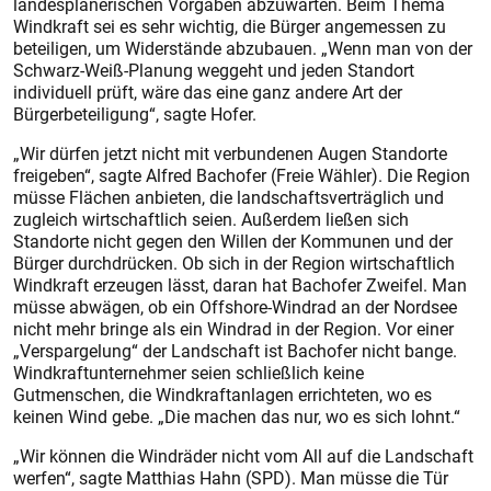
landesplanerischen Vorgaben abzuwarten. Beim Thema
Windkraft sei es sehr wichtig, die Bürger angemessen zu
beteiligen, um Widerstände abzubauen. „Wenn man von der
Schwarz-Weiß-Planung weggeht und jeden Standort
individuell prüft, wäre das eine ganz andere Art der
Bürgerbeteiligung“, sagte Hofer.
„Wir dürfen jetzt nicht mit verbundenen Augen Standorte
freigeben“, sagte Alfred Bachofer (Freie Wähler). Die Region
müsse Flächen anbieten, die landschaftsverträglich und
zugleich wirtschaftlich seien. Außerdem ließen sich
Standorte nicht gegen den Willen der Kommunen und der
Bürger durchdrücken. Ob sich in der Region wirtschaftlich
Windkraft erzeugen lässt, daran hat Bachofer Zweifel. Man
müsse abwägen, ob ein Offshore-Windrad an der Nordsee
nicht mehr bringe als ein Windrad in der Region. Vor einer
„Verspargelung“ der Landschaft ist ­Bachofer nicht bange.
Windkraftunternehmer seien schließlich keine
Gutmenschen, die Windkraftanlagen errichteten, wo es
keinen Wind gebe. „Die machen das nur, wo es sich lohnt.“
„Wir können die Windräder nicht vom All auf die Landschaft
werfen“, sagte Matthias Hahn (SPD). Man müsse die Tür