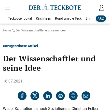
Teckbotenpokal
Kirchheim
Rund um die Teck
Blaulicht
Loka
ABO
Home
Der Wissenschaftler und seine Idee
Unzugeordnete Artikel
Der Wissenschaftler und
seine Idee
16.07.2021
Weder Kapitalismus noch Sozialismus: Chris­tian Felber