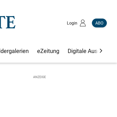
Login
ABO
ldergalerien
eZeitung
Digitale Ausgaben