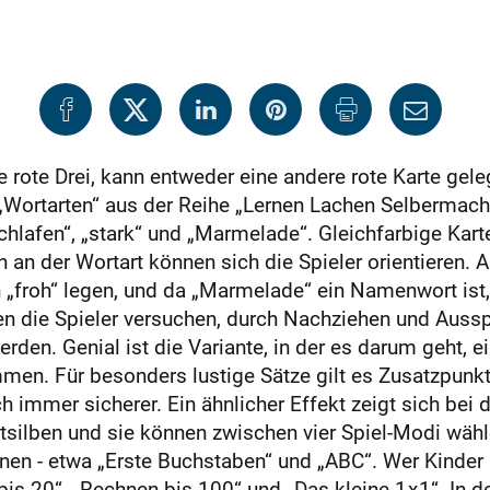
 rote Drei, kann entweder eine andere rote Karte geleg
„Wortarten“ aus der Reihe „Lernen Lachen Selbermache
hlafen“, „stark“ und „Marmelade“. Gleichfarbige Kart
an der Wortart können sich die Spieler orientieren. 
ch „froh“ legen, und da „Marmelade“ ein Namenwort ist
fen die Spieler versuchen, durch Nachziehen und Auss
rden. Genial ist die Variante, in der es darum geht, e
men. Für besonders lustige Sätze gilt es Zusatzpunkt
ch immer sicherer. Ein ähnlicher Effekt zeigt sich be
tsilben und sie können zwischen vier Spiel-Modi wähle
enen - etwa „Erste Buchstaben“ und „ABC“. Wer Kinder
is 20“, „Rechnen bis 100“ und „Das kleine 1 x 1“. In d