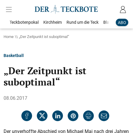
Teckbotenpokal
Kirchheim
Rund um die Teck
Blaulicht
Loka
ABO
Home
„Der Zeitpunkt ist suboptimal“
Basketball
„Der Zeitpunkt ist
suboptimal“
08.06.2017
Der unverhoffte Abschied von Michael Mai nach drei Jahren