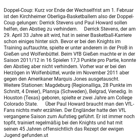
Doppel-Coup: Kurz vor Ende der Wechselfrist am 1. Februar
ist den Kirchheimer Oberliga-Basketballern also der Doppel-
Coup gelungen: Derrick Stevens und Paul Howard sollen
helfen, den Abstieg zu verhindern. Derrick Stevens, der am
29. April 33 Jahre alt wird, hat in seiner Basketball-Karriere
schon einiges hinter sich. Bevor er bei den Knights im
Training auftauchte, spielte er unter anderem in der ProB in
Gießen und Wolfenbüttel. Beim VfB Gießen machte er in der
Saison 2011/12 in 16 Spielen 17,3 Punkte pro Partie, konnte
den Abstieg aber nicht verhindern. Vorher war er bei den
Herzögen in Wolfenbüttel, wurde im November 2011 aber
gegen den Amerikaner Marquis Jones ausgetauscht.
Weitere Stationen: Magdeburg (Regionalliga, 28 Punkte im
Schnitt, 4 Dreier), Plannja (Schweden), Belgrad, Venedig. In
Houston (Texas) geboren, spielte er zwei Jahre am College
Colorado State. Über Paul Howard braucht man den VfL-
Fans nichts mehr erzählen. Der Engländer hatte den VfL
vergangene Saison zum Aufstieg geführt. Er ist immer noch
topfit, trainiert regelmäßig bei den Knights und hat mit
seinen 45 Jahren offensichtlich das Rezept der ewigen
Jugend gefunden.ut