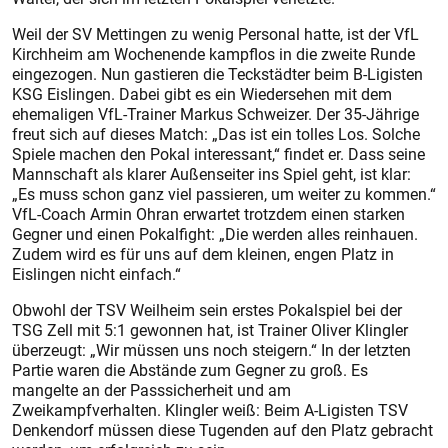
Weil der SV Mettingen zu wenig Personal hatte, ist der VfL
Kirchheim am Wochenende kampflos in die zweite Runde
eingezogen. Nun gastieren die Teckstädter beim B-Ligisten
KSG Eislingen. Dabei gibt es ein Wiedersehen mit dem
ehemaligen VfL-Trainer Markus Schweizer. Der 35-Jährige
freut sich auf dieses Match: „Das ist ein tolles Los. Solche
Spiele machen den Pokal interessant,“ findet er. Dass seine
Mannschaft als klarer Außenseiter ins Spiel geht, ist klar:
„Es muss schon ganz viel passieren, um weiter zu kommen.“
VfL-Coach Armin Ohran erwartet trotzdem einen starken
Gegner und einen Pokalfight: „Die werden alles reinhauen.
Zudem wird es für uns auf dem kleinen, engen Platz in
Eislingen nicht einfach.“
Obwohl der TSV Weilheim sein erstes Pokalspiel bei der
TSG Zell mit 5:1 gewonnen hat, ist Trainer Oliver Klingler
überzeugt: „Wir müssen uns noch steigern.“ In der letzten
Partie waren die Abstände zum Gegner zu groß. Es
mangelte an der Passsicherheit und am
Zweikampfverhalten. Klingler weiß: Beim A-Ligisten TSV
Denkendorf müssen diese Tugenden auf den Platz gebracht