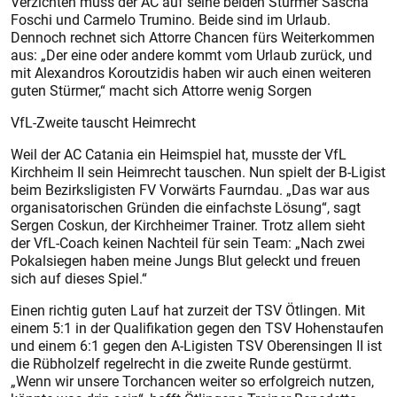
Verzichten muss der AC auf seine beiden Stürmer Sascha
Foschi und Carmelo Trumino. Beide sind im Urlaub.
Dennoch rechnet sich Attorre Chancen fürs Weiterkommen
aus: „Der eine oder andere kommt vom Urlaub zurück, und
mit Alexandros Koroutzidis haben wir auch einen weiteren
guten Stürmer,“ macht sich Attorre wenig Sorgen
VfL-Zweite tauscht Heimrecht
Weil der AC Catania ein Heimspiel hat, musste der VfL
Kirchheim II sein Heimrecht tauschen. Nun spielt der B-Ligist
beim Bezirksligisten FV Vorwärts Faurndau. „Das war aus
organisatorischen Gründen die einfachste Lösung“, sagt
Sergen Coskun, der Kirchheimer Trainer. Trotz allem sieht
der VfL-Coach keinen Nachteil für sein Team: „Nach zwei
Pokalsiegen haben meine Jungs Blut geleckt und freuen
sich auf dieses Spiel.“
Einen richtig guten Lauf hat zurzeit der TSV Ötlingen. Mit
einem 5:1 in der Qualifikation gegen den TSV Hohenstaufen
und einem 6:1 gegen den A-Ligisten TSV Oberensingen II ist
die Rübholzelf regelrecht in die zweite Runde gestürmt.
„Wenn wir unsere Torchancen weiter so erfolgreich nutzen,