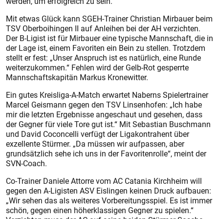
werden, um erfolgreich zu sein.
Mit etwas Glück kann SGEH-Trainer Christian Mirbauer beim
TSV Oberboihingen II auf Anleihen bei der AH verzichten.
Der B-Ligist ist für Mirbauer eine typische Mannschaft, die in
der Lage ist, einem Favoriten ein Bein zu stellen. Trotzdem
stellt er fest: „Unser Anspruch ist es natürlich, eine Runde
weiterzukommen.“ Fehlen wird der Gelb-Rot gesperrte
Mannschaftskapitän Markus Kronewitter.
Ein gutes Kreisliga-A-Match erwartet Naberns Spielertrainer
Marcel Geismann gegen den TSV Linsenhofen: „Ich habe
mir die letzten Ergebnisse angeschaut und gesehen, dass
der Gegner für viele Tore gut ist.“ Mit Sebastian Buschmann
und David Coconcelli verfügt der Ligakontrahent über
exzellente Stürmer. „Da müssen wir aufpassen, aber
grundsätzlich sehe ich uns in der Favoritenrolle“, meint der
SVN-Coach.
Co-Trainer Daniele Attorre vom AC Catania Kirchheim will
gegen den A-Ligisten ASV Eislingen keinen Druck aufbauen:
„Wir sehen das als weiteres Vorbereitungsspiel. Es ist immer
schön, gegen einen höherklassigen Gegner zu spielen.“