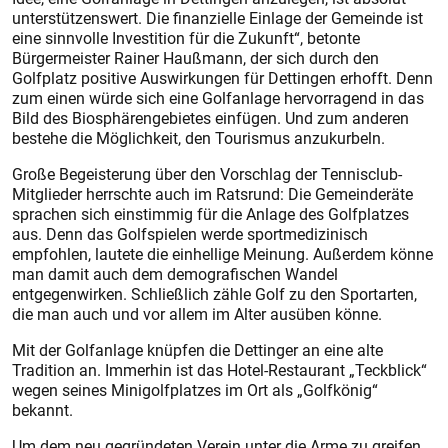
unterstützenswert. Die finanzielle Einlage der Gemeinde ist
eine sinnvolle Investition für die Zukunft“, betonte
Bürgermeister Rainer Haußmann, der sich durch den
Golfplatz positive Auswirkungen für Dettingen erhofft. Denn
zum einen würde sich eine Golfanlage hervorragend in das
Bild des Biosphärengebietes einfügen. Und zum anderen
bestehe die Möglichkeit, den Tourismus anzukurbeln.
Große Begeisterung über den Vorschlag der Tennisclub-
Mitglieder herrschte auch im Ratsrund: Die Gemeinderäte
sprachen sich einstimmig für die Anlage des Golfplatzes
aus. Denn das Golfspielen werde sportmedizinisch
empfohlen, lautete die einhellige Meinung. Außerdem könne
man damit auch dem demografischen Wandel
entgegenwirken. Schließlich zähle Golf zu den Sportarten,
die man auch und vor allem im Alter ausüben könne.
Mit der Golfanlage knüpfen die Dettinger an eine alte
Tradition an. Immerhin ist das Hotel-Res­taurant „Teckblick“
wegen seines Minigolfplatzes im Ort als „Golfkönig“
bekannt.
Um dem neu gegründeten Verein unter die Arme zu greifen,