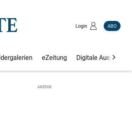
Login
ABO
ldergalerien
eZeitung
Digitale Ausgaben