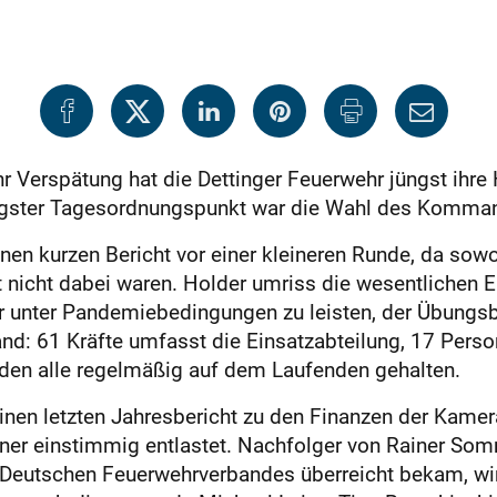
hr Verspätung hat die Dettinger Feuerwehr jüngst ihr
igster Tagesordnungspunkt war die Wahl des Kommanda
en kurzen Bericht vor einer kleineren Runde, da sow
 nicht dabei waren. Holder umriss die wesentlichen 
unter Pande­miebedingungen zu leisten, der Übungsbet
d: 61 Kräfte umfasst die Einsatzabteilung, 17 Pers
urden alle regelmäßig auf dem Laufenden gehalten.
inen letzten Jahresbericht zu den Finanzen der Kam
er einstimmig entlastet. ­Nachfolger von Rainer Somm
s Deutschen Feuerwehrverbandes überreicht bekam, wi