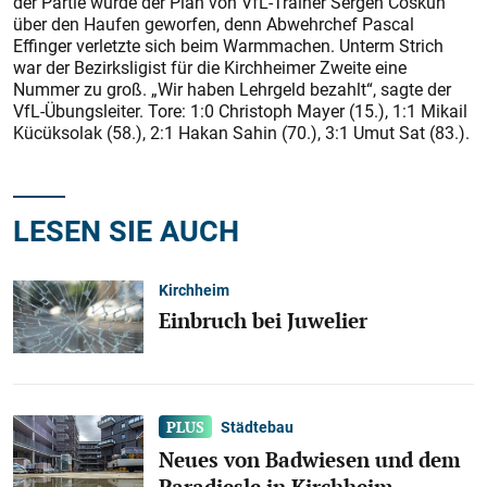
der Partie wurde der Plan von VfL-Trainer Sergen Coskun
über den Haufen geworfen, denn Abwehrchef Pascal
Effinger verletzte sich beim Warmmachen. Unterm Strich
war der Bezirksligist für die Kirchheimer Zweite eine
Nummer zu groß. „Wir haben Lehrgeld bezahlt“, sagte der
VfL-Übungsleiter. Tore: 1:0 Christoph Mayer (15.), 1:1 Mikail
Kücüksolak (58.), 2:1 Hakan Sahin (70.), 3:1 Umut Sat (83.).
LESEN SIE AUCH
Kirchheim
Einbruch bei Juwelier
Städtebau
Neues von Badwiesen und dem
Paradiesle in Kirchheim