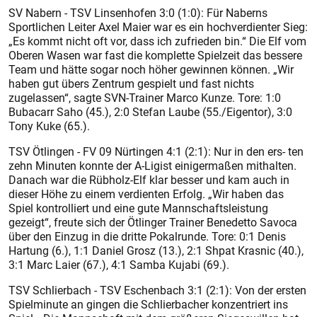
SV Nabern - TSV Linsenhofen 3:0 (1:0): Für Naberns
Sportlichen Leiter Axel Maier war es ein hochverdienter Sieg:
„Es kommt nicht oft vor, dass ich zufrieden bin.“ Die Elf vom
Oberen Wasen war fast die komplette Spielzeit das bessere
Team und hätte sogar noch höher gewinnen können. „Wir
haben gut übers Zentrum gespielt und fast nichts
zugelassen“, sagte SVN-Trainer Marco Kunze. Tore: 1:0
Bubacarr Saho (45.), 2:0 Stefan Laube (55./Eigentor), 3:0
Tony Kuke (65.).
TSV Ötlingen - FV 09 Nürtingen 4:1 (2:1): Nur in den ers- ten
zehn Minuten konnte der A-Ligist einigermaßen mithalten.
Danach war die Rübholz-Elf klar besser und kam auch in
dieser Höhe zu einem verdienten Erfolg. „Wir haben das
Spiel kontrolliert und eine gute Mannschaftsleistung
gezeigt“, freute sich der Ötlinger Trainer Benedetto Savoca
über den Einzug in die dritte Pokalrunde. Tore: 0:1 Denis
Hartung (6.), 1:1 Daniel Grosz (13.), 2:1 Shpat Krasnic (40.),
3:1 Marc Laier (67.), 4:1 Samba Kujabi (69.).
TSV Schlierbach - TSV Eschenbach 3:1 (2:1): Von der ersten
Spielminute an gingen die Schlierbacher konzentriert ins