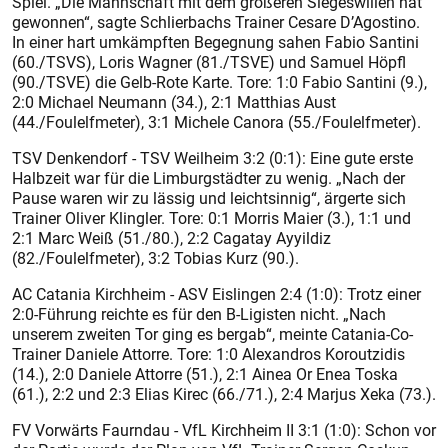
Spiel. „Die Mannschaft mit dem größeren Siegeswillen hat
gewonnen“, sagte Schlierbachs Trainer Cesare D’Agostino.
In einer hart umkämpften Begegnung sahen Fabio Santini
(60./TSVS), Loris Wagner (81./TSVE) und Samuel Höpfl
(90./TSVE) die Gelb-Rote Karte. Tore: 1:0 Fabio Santini (9.),
2:0 Michael Neumann (34.), 2:1 Matthias Aust
(44./Foulelfmeter), 3:1 Michele Canora (55./Foulelfmeter).
TSV Denkendorf - TSV Weilheim 3:2 (0:1): Eine gute erste
Halbzeit war für die Limburgstädter zu wenig. „Nach der
Pause waren wir zu lässig und leichtsinnig“, ärgerte sich
Trainer Oliver Klingler. Tore: 0:1 Morris Maier (3.), 1:1 und
2:1 Marc Weiß (51./80.), 2:2 Cagatay Ayyildiz
(82./Foulelfmeter), 3:2 Tobias Kurz (90.).
AC Catania Kirchheim - ASV Eislingen 2:4 (1:0): Trotz einer
2:0-Führung reichte es für den B-Ligisten nicht. „Nach
unserem zweiten Tor ging es bergab“, meinte Catania-Co-
Trainer Daniele Attorre. Tore: 1:0 Alexandros Koroutzidis
(14.), 2:0 Daniele Attorre (51.), 2:1 Ainea Or Enea Toska
(61.), 2:2 und 2:3 Elias Kirec (66./71.), 2:4 Marjus Xeka (73.).
FV Vorwärts Faurndau - VfL Kirchheim II 3:1 (1:0): Schon vor