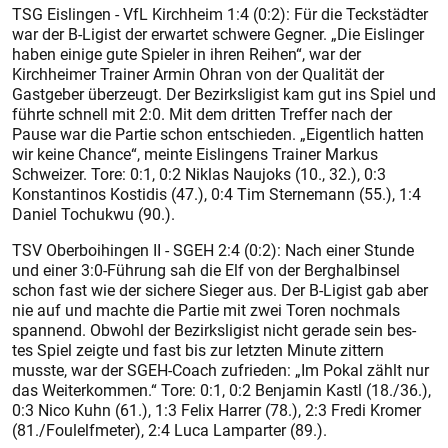
TSG Eislingen - VfL Kirchheim 1:4 (0:2): Für die Teckstädter
war der B-Ligist der erwartet schwere Gegner. „Die Eislinger
haben einige gute Spieler in ihren Reihen“, war der
Kirchheimer Trainer Armin Ohran von der Qualität der
Gastgeber überzeugt. Der Bezirksligist kam gut ins Spiel und
führte schnell mit 2:0. Mit dem dritten Treffer nach der
Pause war die Partie schon entschieden. „Eigentlich hatten
wir keine Chance“, meinte Eislingens Trainer Markus
Schweizer. Tore: 0:1, 0:2 Niklas Naujoks (10., 32.), 0:3
Konstantinos Kostidis (47.), 0:4 Tim Sternemann (55.), 1:4
Daniel Tochukwu (90.).
TSV Oberboihingen II - SGEH 2:4 (0:2): Nach einer Stunde
und einer 3:0-Führung sah die Elf von der Berghalbinsel
schon fast wie der sichere Sieger aus. Der B-Ligist gab aber
nie auf und machte die Partie mit zwei Toren nochmals
spannend. Obwohl der Bezirksligist nicht gerade sein bes-
tes Spiel zeigte und fast bis zur letzten Minute zittern
musste, war der SGEH-Coach zufrieden: „Im Pokal zählt nur
das Weiterkommen.“ Tore: 0:1, 0:2 Benjamin Kastl (18./36.),
0:3 Nico Kuhn (61.), 1:3 Felix Harrer (78.), 2:3 Fredi Kromer
(81./Foulelfmeter), 2:4 Luca Lamparter (89.).