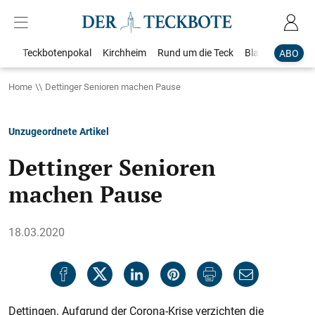
Teckbotenpokal
Kirchheim
Rund um die Teck
Blaulicht
Loka
ABO
Home
Dettinger Senioren machen Pause
Unzugeordnete Artikel
Dettinger Senioren
machen Pause
18.03.2020
Dettingen. Aufgrund der Corona-Krise verzichten die