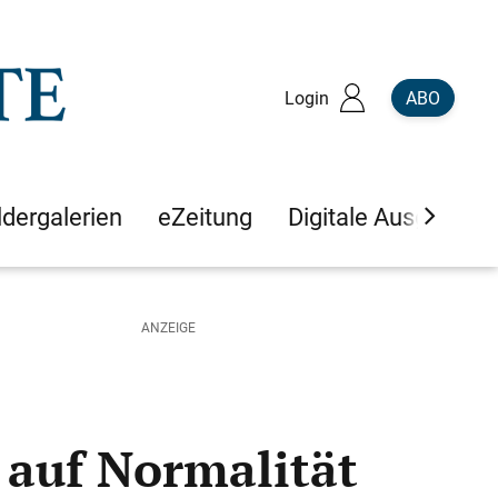
Login
ABO
ldergalerien
eZeitung
Digitale Ausgaben
 auf Normalität