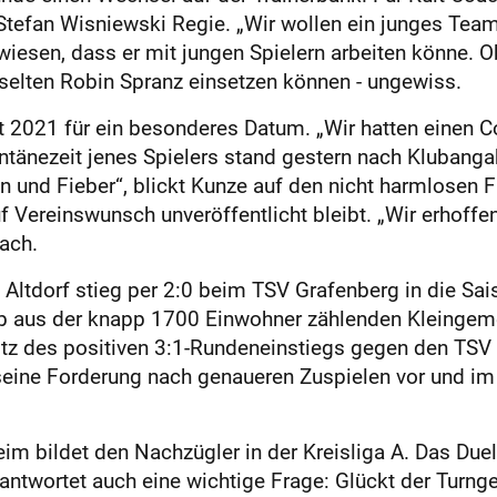
Stefan Wisniewski Regie. „Wir wollen ein junges Team 
wiesen, dass er mit jungen Spielern arbeiten könne. O
lten Robin Spranz einsetzen können - ungewiss.
 2021 für ein besonderes Datum. „Wir hatten einen C
tänezeit jenes Spielers stand ges­tern nach Klubanga
n und Fieber“, blickt Kunze auf den nicht harmlosen 
 Vereinswunsch unveröffentlicht bleibt. „Wir erhoffe
ach.
dorf stieg per 2:0 beim TSV Grafenberg in die Sais
 aus der knapp 1700 Einwohner zählenden Kleingeme
tz des positiven 3:1-Rundeneinstiegs gegen den TSV 
t seine Forderung nach genaueren Zuspielen vor und im
im bildet den Nachzügler in der Kreisliga A. Das Due
 beantwortet auch eine wichtige Frage: Glückt der Tu