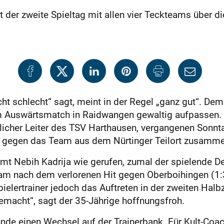
der zweite Spieltag mit allen vier Teckteams über di
ht schlecht“ sagt, meint in der Regel „ganz gut“. D
Auswärtsmatch in Raidwangen gewaltig aufpassen. „
rtlicher Leiter des TSV Harthausen, vergangenen Sonn
:1 gegen das Team aus dem Nürtinger Teilort zusamme
t Nebih Kadrija wie gerufen, zumal der spielende D
am nach dem verlorenen Hit gegen Oberboihingen (1:
ielertrainer jedoch das Auftreten in der zweiten Halb
emacht“, sagt der 35-Jährige hoffnungsfroh.
de einen Wechsel auf der Trainerbank. Für Kult-Coac