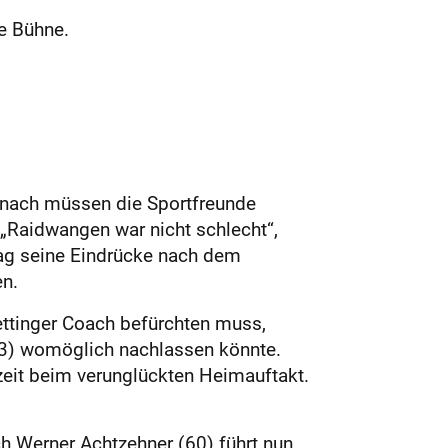
e Bühne.
emnach müssen die Sportfreunde
Raidwangen war nicht schlecht“,
tag seine Eindrücke nach dem
n.
ettinger Coach befürchten muss,
3) womöglich nachlassen könnte.
zeit beim verunglückten Heimauftakt.
h Werner Achtzehner (60) führt nun