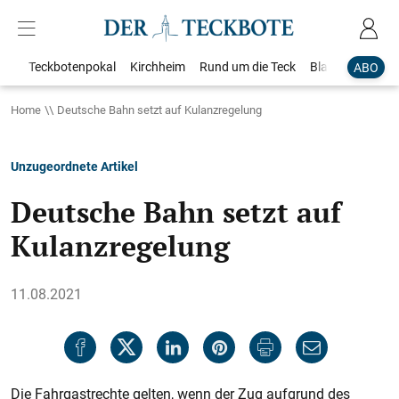
Teckbotenpokal
Kirchheim
Rund um die Teck
Blaulicht
Loka
ABO
Home
Deutsche Bahn setzt auf Kulanzregelung
Unzugeordnete Artikel
Deutsche Bahn setzt auf
Kulanzregelung
11.08.2021
Die Fahrgastrechte gelten, wenn der Zug aufgrund des