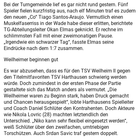
Bei der Turngemeinde lief es gar nicht rund gestern. Fünf
Spieler fielen kurzfristig aus, nach elf Minuten traf es zudem
den neuen „Co“ Tiago Santos-Araujo. Vermutlich einen
Muskelfaserriss in der Wade habe dieser erlitten, berichtete
TG-Abteilungsleiter Okan Elmas geknickt. Er rechne im
schlimmsten Fall mit einer zweimonatigen Pause.
„Irgendwie ein schwarzer Tag“, fasste Elmas seine
Eindrücke nach dem 1:7 zusammen.
Weilheimer beginnen gut
Es war abzusehen, dass es für den TSV Weilheim II gegen
den Titelmitfavoriten TSV Harthausen schwierig werden
würde. Doch zumindest in der ersten Phase der Partie
gestaltete sich das Match anders als vermutet. „Die
Weilheimer waren zu Beginn stark, haben Druck gemacht
und Chancen herausgespielt“, lobte Harthausens Spielleiter
und Coach Daniel Schlüter den Kontrahenten. Doch Akteure
wie Nikola Lovric (28) machten letztendlich den
Unterschied. „Niko kann sehr flexibel eingesetzt werden“,
weiß Schlüter über den zweifachen, umtriebigen
Torschützen. Auch Srdan Savic traf gestern doppelt.