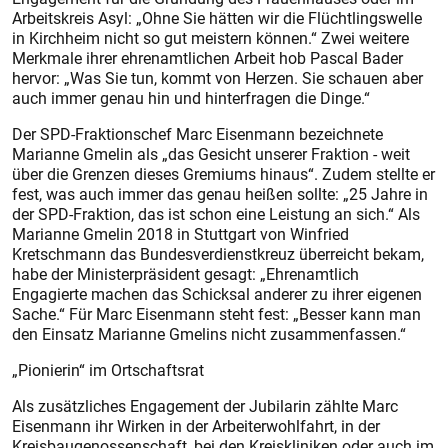
Arbeitskreis Asyl: „Ohne Sie hätten wir die Flüchtlingswelle
in Kirchheim nicht so gut meis­tern können.“ Zwei weitere
Merkmale ihrer ehrenamtlichen Arbeit hob Pascal Bader
hervor: „Was Sie tun, kommt von Herzen. Sie schauen aber
auch immer genau hin und hinterfragen die Dinge.“
Der SPD-Fraktionschef Marc Eisenmann bezeichnete
Marianne Gmelin als „das Gesicht unserer Fraktion - weit
über die Grenzen dieses Gremiums hinaus“. Zudem stellte er
fest, was auch immer das genau heißen sollte: „25 Jahre in
der SPD-Fraktion, das ist schon eine Leistung an sich.“ Als
Marianne Gmelin 2018 in Stuttgart von Winfried
Kretschmann das Bundesverdienstkreuz überreicht bekam,
habe der Ministerpräsident gesagt: „Ehrenamtlich
Engagierte machen das Schicksal anderer zu ihrer eigenen
Sache.“ Für Marc Eisenmann steht fest: „Besser kann man
den Einsatz Marianne Gmelins nicht zusammenfassen.“
„Pionierin“ im Ortschaftsrat
Als zusätzliches Engagement der Jubilarin zählte Marc
Eisenmann ihr Wirken in der Arbeiterwohlfahrt, in der
Kreisbaugenossenschaft, bei den Kreiskliniken oder auch im