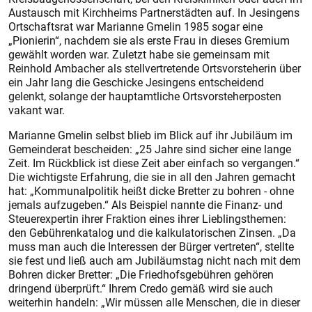
Austausch mit Kirchheims Partnerstädten auf. In Jesingens
Ortschaftsrat war Marianne Gmelin 1985 sogar eine
„Pionierin“, nachdem sie als erste Frau in dieses Gremium
gewählt worden war. Zuletzt habe sie gemeinsam mit
Reinhold Ambacher als stellvertretende Ortsvorsteherin über
ein Jahr lang die Geschicke Jesingens entscheidend
gelenkt, solange der hauptamtliche Ortsvorsteherposten
vakant war.
Marianne Gmelin selbst blieb im Blick auf ihr Jubiläum im
Gemeinderat bescheiden: „25 Jahre sind sicher eine lange
Zeit. Im Rückblick ist diese Zeit aber einfach so vergangen.“
Die wichtigste Erfahrung, die sie in all den Jahren gemacht
hat: „Kommunalpolitik heißt dicke Bretter zu bohren - ohne
jemals aufzugeben.“ Als Beispiel nannte die Finanz- und
Steuerexpertin ihrer Fraktion eines ihrer Lieblingsthemen:
den Gebührenkatalog und die kalkulatorischen Zinsen. „Da
muss man auch die Interessen der Bürger vertreten“, stellte
sie fest und ließ auch am Jubiläumstag nicht nach mit dem
Bohren dicker Bretter: „Die Friedhofsgebühren gehören
dringend überprüft.“ Ihrem Credo gemäß wird sie auch
weiterhin handeln: „Wir müssen alle Menschen, die in dieser