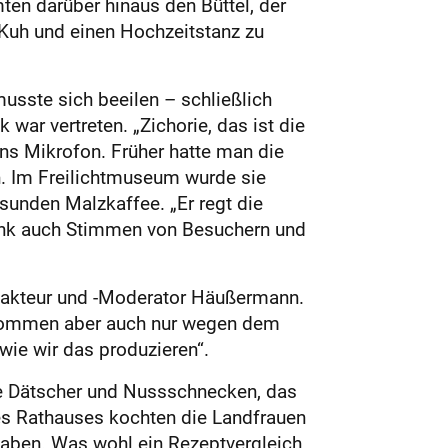
ten darüber hinaus den Büttel, der
uh und einen Hochzeitstanz zu
musste sich beeilen – schließlich
ar vertreten. „Zichorie, das ist die
ns Mikrofon. Früher hatte man die
n. Im Freilichtmuseum wurde sie
unden Malzkaffee. „Er regt die
funk auch Stimmen von Besuchern und
edakteur und -Moderator Häußermann.
e kommen aber auch nur wegen dem
ie wir das produzieren“.
ge Dätscher und Nussschnecken, das
s Rathauses kochten die Landfrauen
 haben. Was wohl ein Rezeptvergleich