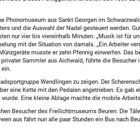
sche Phonomuseum aus Sankt Georgen im Schwarzwald
hters und die Auswahl der Nadel gesteuert werden. Gut
sten nur vier bis viereinhalb Minuten. „Musik ist für u
elung mit der Situation von damals. „Ein Arbeiter ver
 Münzgeräte musste er zehn Pfennig einwerfen. Das be
 privater Sammler aus Aichwald, führte die Besucher 
ein.
 Radsportgruppe Wendlingen zu zeigen. Der Scherensch
über eine Kette mit den Pedalen angetrieben. Es gab e
zt wurde. Eine kleine Ablage machte die mobile Arbe
ichen Besucher des Freilichtmuseums Beuren: Die Täles
wen aus fährt nun alle paar Stunden ein Bus nach Beu