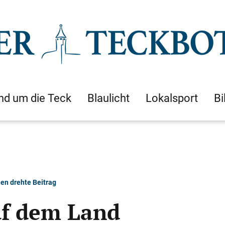
nd um die Teck
Blaulicht
Lokalsport
Bi
en drehte Beitrag
uf dem Land