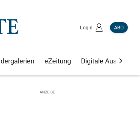
Login
ABO
ldergalerien
eZeitung
Digitale Ausgaben