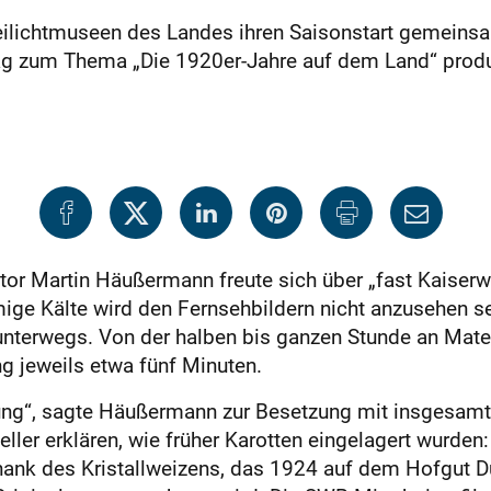
eilichtmuseen des Landes ihren Saisonstart gemeinsa
tag zum Thema „Die 1920er-Jahre auf dem Land“ prod
r Martin Häußermann freute sich über „fast Kaiserwe
mmige Kälte wird den Fernsehbildern nicht anzusehen s
nterwegs. Von der halben bis ganzen Stunde an Mater
ng jeweils etwa fünf Minuten.
ndung“, sagte Häußermann zur Besetzung mit insgesam
ller erklären, wie früher Karotten eingelagert wurden
nk des Kristallweizens, das 1924 auf dem Hofgut Dü