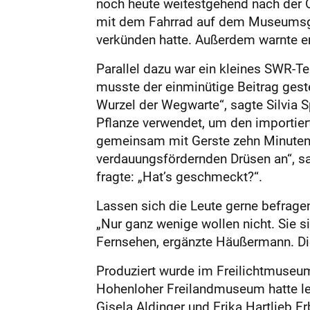
noch heute weitestgehend nach der Or
mit dem Fahrrad auf dem Museumsge
verkünden hatte. Außerdem warnte er
Parallel dazu war ein kleines SWR-Te
musste der einminütige Beitrag geste
Wurzel der Wegwarte“, sagte Silvia 
Pflanze verwendet, um den importier
gemeinsam mit Gerste zehn Minuten 
verdauungsfördernden Drüsen an“, s
fragte: „Hat’s geschmeckt?“.
Lassen sich die Leute gerne befrage
„Nur ganz wenige wollen nicht. Sie 
Fernsehen, ergänzte Häußermann. Di
Produziert wurde im Freilichtmuseu
Hohenloher Freilandmuseum hatte l
Gisela Aldinger und Erika Hartlieb E