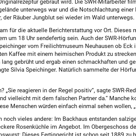
iginalrezeptur gebraut wird. Die SWR-Mitarbeiter film
lände unterwegs war und die Notschlachtung einer K
, der Räuber Jungblut sei wieder im Wald unterwegs.
am für die aktuelle Berichterstattung vor Ort. Dieses 
rn um 18 Uhr sendefertig sein. Auch der SWR-Hörfunk w
Speichinger vom Freilichtmuseum Neuhausen ob Eck i
ten Kaffee mit einem heimischen Produkt zu strecke
lang gebrüht und ergab einen schmackhaften und ges
agte Silvia Speichinger. Natürlich sammelte der Hör
n? „Sie reagieren in der Regel positiv“, sagte SWR-R
sind vielleicht mit dem falschen Partner da.“ Manch
ese Menschen würden einfach einmal sehen wollen, „w
m noch vieles andere: Im Backhaus entstanden salzi
eckere Rosenküchle im Angebot. Im Obergeschoss de
rbswurst: Dieses Fertiggericht ist schon seit 1889 zu