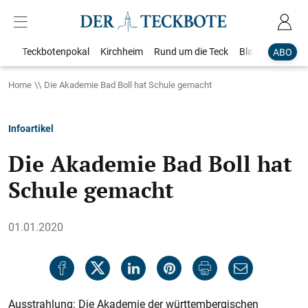
Teckbotenpokal
Kirchheim
Rund um die Teck
Blaulicht
Loka
ABO
Home
Die Akademie Bad Boll hat Schule gemacht
Infoartikel
Die Akademie Bad Boll hat
Schule gemacht
01.01.2020
Ausstrahlung: Die Akademie der württembergischen